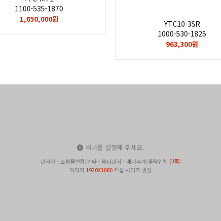
1100-535-1870
1,650,000원
YTC10-3SR
1000-530-1825
963,300원
배너를 설정해 주세요.
관리자 - 쇼핑몰현황/기타 - 배너관리 - 배너추가(출력위치
왼쪽
)
이미지
1920X1080
픽셀 사이즈 권장