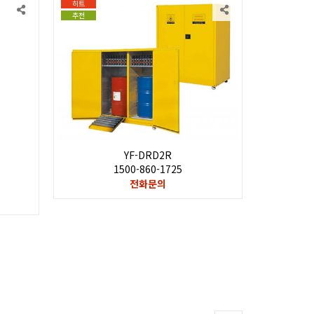
히트
히트
추천
추천
YF-DRD2R
1500-860-1725
전화문의