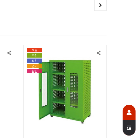
히트
추천
최신
인기
할인