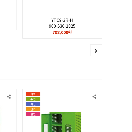
YTC9-3R-H
900-530-1825
798,000원
히트
추천
최신
인기
할인