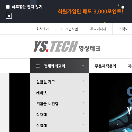
하루동안 열지 않기
회사소개
CEO인사말
주요거래처
조직도
전체카테고리
주문제작문의
자
실험실 가구
캐비넷
위험물 보관함
적재대
작업대