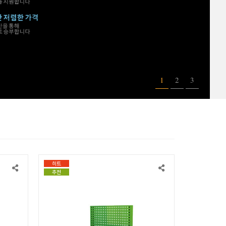
1
2
3
히트
추천