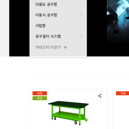
다용도 공구함
이동식 공구함
서랍함
공구걸이 시스템
카테고리 더보기
히트
히트
추천