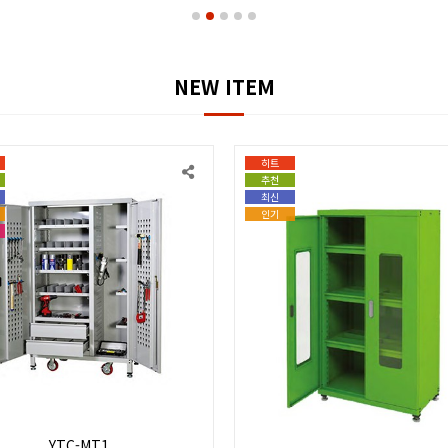
NEW ITEM
히트
추천
최신
인기
YTC-MT1