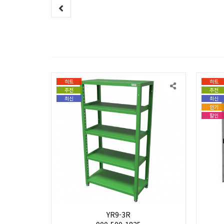
히트
히트
추천
추천
최신
최신
인기
할인
YR9-3R