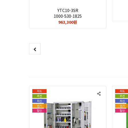
YTC10-3SR
1000-530-1825
963,300원
히트
히트
추천
추천
최신
최신
인기
인기
할인
할인